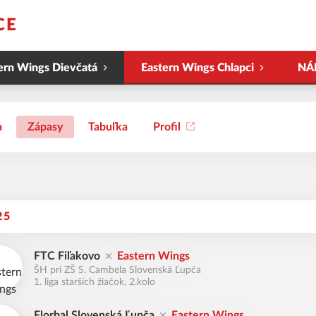
CE
ern Wings Dievčatá
Eastern Wings Chlapci
NÁ
a
Zápasy
Tabuľka
Profil
25
FTC Fiľakovo
Eastern Wings
ŠH pri ZŠ S. Cambela Slovenská Ľupča
1. liga starších žiačok, 2.kolo
Florbal Slovenská Ľupča
Eastern Wings