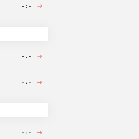
– : –
– : –
– : –
– : –