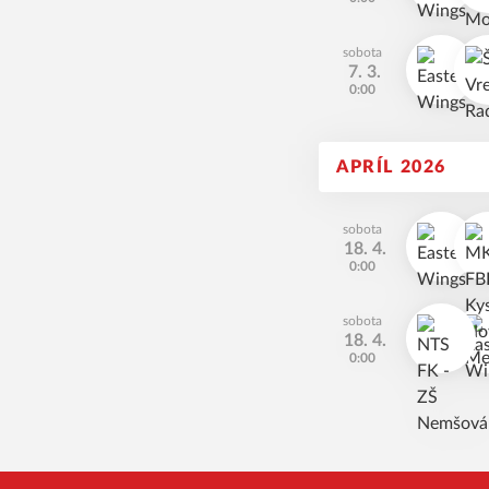
sobota
7. 3.
0:00
APRÍL 2026
sobota
18. 4.
0:00
sobota
18. 4.
0:00