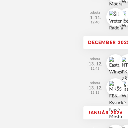
sobota
1. 11.
12:40
DECEMBER 202
sobota
13. 12.
12:45
sobota
13. 12.
15:15
JANUÁR 2026