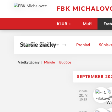
FBK MICHALOV
KLUB
Muži
East
Staršie žiačky
Prehľad
Súpisk
Všetky zápasy
Minulé
Budúce
SEPTEMBER 20
sobota
20. 9.
10:15