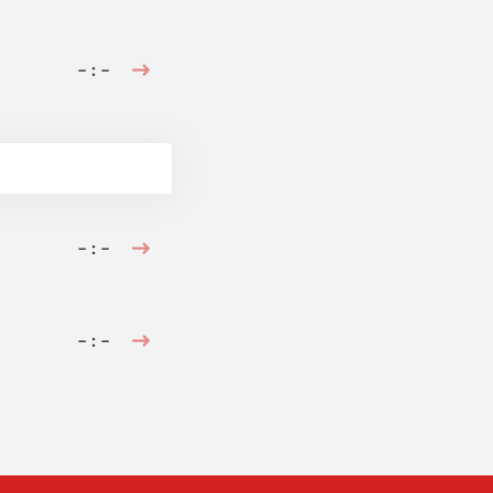
– : –
– : –
– : –