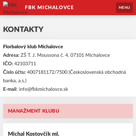
FBK MICHALOVCE
MENU
KONTAKTY
Florbalový klub Michalovce
Adresa:
ZŠ T. J. Moussona č. 4, 07101 Michalovce
IČO:
42103711
Číslo účtu:
4007181172/7500 (Československá obchodná
banka, a.s.)
E-mail
:
info@fbkmichalovce.sk
MANAŽMENT KLUBU
Michal Kostovčík ml.