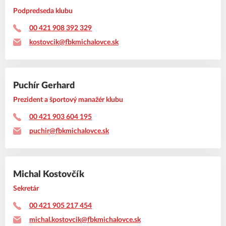
Podpredseda klubu
00 421 908 392 329
kostovcik@fbkmichalovce.sk
Puchír Gerhard
Prezident a športový manažér klubu
00 421 903 604 195
puchir@fbkmichalovce.sk
Michal Kostovčík
Sekretár
00 421 905 217 454
michal.kostovcik@fbkmichalovce.sk